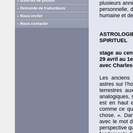
plusieurs ann
personnelle, 
humaine et de
ASTROLOGI
SPIRITUEL
stage au cen
29 avril au 1
avec Charles
Les anciens a
astres sur l’
terrestres a
analogiques, 
est en haut 
comme ce qui 
chose. ». Dan
avec le mot d
perspective q