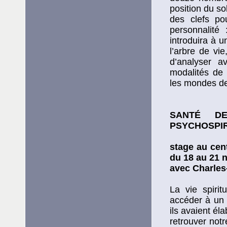
position du so
des clefs po
personnalité 
introduira à 
l’arbre de vi
d’analyser a
modalités de 
les mondes de 
SANTÉ D
PSYCHOSPIR
stage au cen
du 18 au 21 
avec Charles
La vie spiri
accéder à un 
ils avaient él
retrouver not