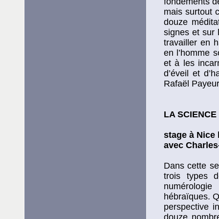
fondements de
mais surtout c
douze méditat
signes et sur 
travailler en
en l’homme son
et à les incar
d’éveil et d’
Rafaël Payeur 
LA SCIENCE
stage à Nice 
avec Charles
Dans cette se
trois types 
numérologie 
hébraïques. Qu
perspective i
douze nombre